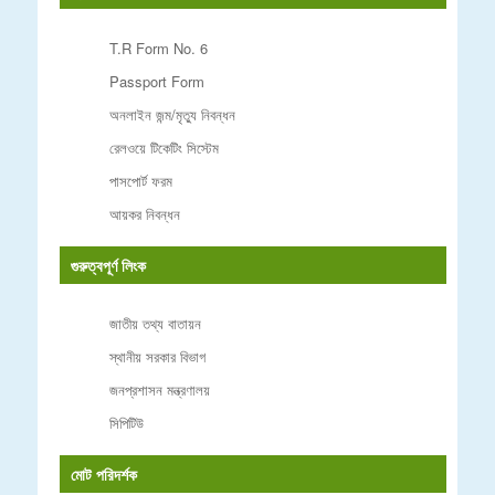
T.R Form No. 6
Passport Form
অনলাইন জন্ম/মৃত্যু নিবন্ধন
রেলওয়ে টিকেটিং সিস্টেম
পাসপোর্ট ফরম
আয়কর নিবন্ধন
গুরুত্বপূর্ণ লিংক
জাতীয় তথ্য বাতায়ন
স্থানীয় সরকার বিভাগ
জনপ্রশাসন মন্ত্রণালয়
সিপিটিউ
মোট পরিদর্শক