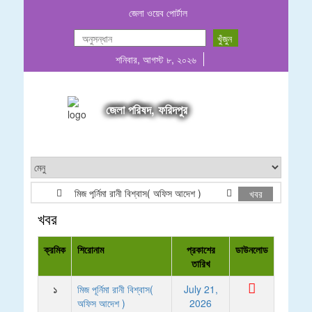
জেলা ওয়েব পোর্টাল
শনিবার, আগস্ট ৮, ২০২৬
জেলা পরিষদ, ফরিদপুর
মিজ পূর্নিমা রানী বিশ্বাস( অফিস আদেশ )
E-Tender Notice
খবর
খবর
ক্রমিক
শিরোনাম
প্রকাশের
ডাউনলোড
তারিখ
১
মিজ পূর্নিমা রানী বিশ্বাস(
July 21,
অফিস আদেশ )
2026