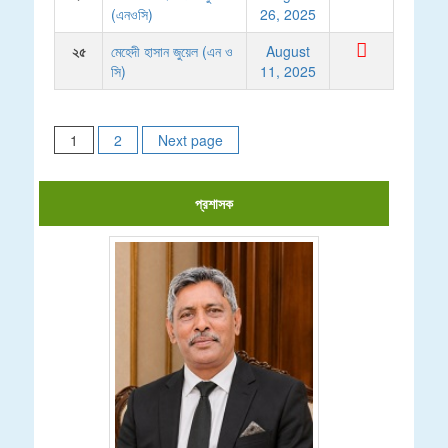
(এনওসি)
26, 2025
২৫
মেহেদী হাসান জুয়েল (এন ও
August
সি)
11, 2025
Posts
1
2
Next page
pagination
প্রশাসক