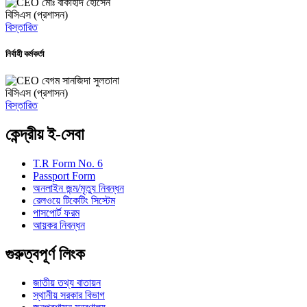
মোঃ বাকাহীদ হোসেন
বিসিএস (প্রশাসন)
বিস্তারিত
নির্বাহী কর্মকর্তা
বেগম সানজিদা সুলতানা
বিসিএস (প্রশাসন)
বিস্তারিত
কেন্দ্রীয় ই-সেবা
T.R Form No. 6
Passport Form
অনলাইন জন্ম/মৃত্যু নিবন্ধন
রেলওয়ে টিকেটিং সিস্টেম
পাসপোর্ট ফরম
আয়কর নিবন্ধন
গুরুত্বপূর্ণ লিংক
জাতীয় তথ্য বাতায়ন
স্থানীয় সরকার বিভাগ