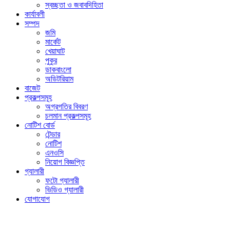
স্বচ্ছতা ও জবাবদিহিতা
কার্যাবলী
সম্পদ
জমি
মার্কেট
খেয়াঘাট
পুকুর
ডাকবাংলো
অডিটরিয়াম
বাজেট
প্রকল্পসমূহ
অগ্রগতির বিবরণ
চলমান প্রকল্পসমূহ
নোটিশ বোর্ড
টেন্ডার
নোটিশ
এনওসি
নিয়োগ বিজ্ঞপ্তি
গ্যালারী
ফটো গ্যালারী
ভিডিও গ্যালারী
যোগাযোগ