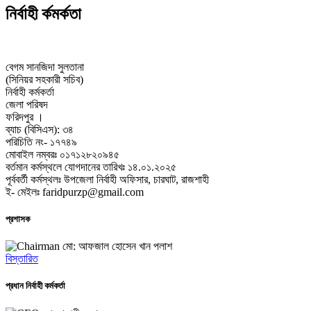
নির্বাহী র্কমর্কতা
বেগম সানজিদা সুলতানা
(সিনিয়র সহকারী সচিব)
নির্বাহী কর্মকর্তা
জেলা পরিষদ
ফরিদপুর ।
ব্যাচ (বিসিএস): ৩৪
পরিচিতি নং- ১৭৭৪৯
মোবাইল নম্বরঃ ০১৭১২৮২০৯৪৫
বর্তমান কর্মস্থলে যোগদানের তারিখঃ ১৪.০১.২০২৫
পূর্ববর্তী কর্মস্থলঃ
উপজেলা নির্বাহী অফিসার, চারঘাট, রাজশাহী
ই- মেইলঃ faridpurzp@gmail.com
প্রশাসক
মো: আফজাল হোসেন খান পলাশ
বিস্তারিত
প্রধান নির্বাহী কর্মকর্তা