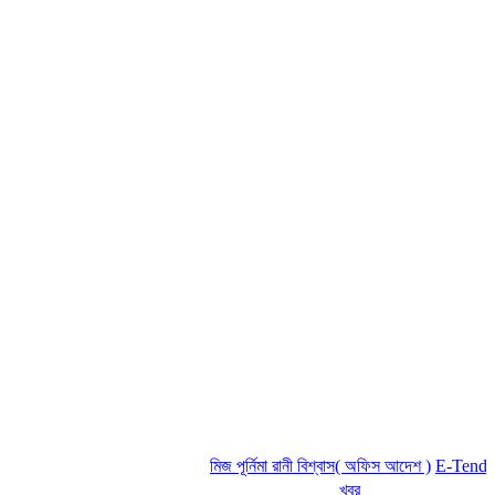
মিজ পূর্নিমা রানী বিশ্বাস( অফিস আদেশ )
E-Tender No
খবর