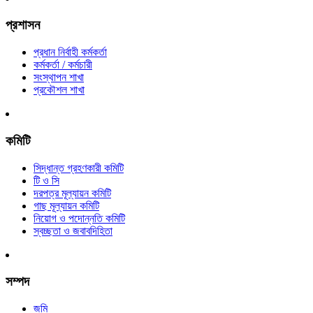
প্রশাসন
প্রধান নির্বাহী কর্মকর্তা
কর্মকর্তা / কর্মচারী
সংস্থাপন শাখা
প্রকৌশল শাখা
কমিটি
সিদ্ধান্ত গ্রহণকারী কমিটি
টি ও সি
দরপত্র মূল্যায়ন কমিটি
গাছ মূল্যায়ন কমিটি
নিয়োগ ও পদোন্নতি কমিটি
স্বচ্ছতা ও জবাবদিহিতা
সম্পদ
জমি