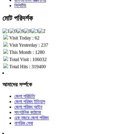
জনপ্রশাসন মন্ত্রণালয়
সিপিটিউ
মোট পরিদর্শক
Visit Today : 62
Visit Yesterday : 237
This Month : 1280
Total Visit : 106032
Total Hits : 319400
আমাদের সর্ম্পকে
জেলা পরিচিতি
জেলা পরিষদ ইতিহাস
জেলা পরিষদ আইন
সাংগঠনিক কাঠামো
এক নজরে জেলা পরিষদ
নাগরিক সেবা