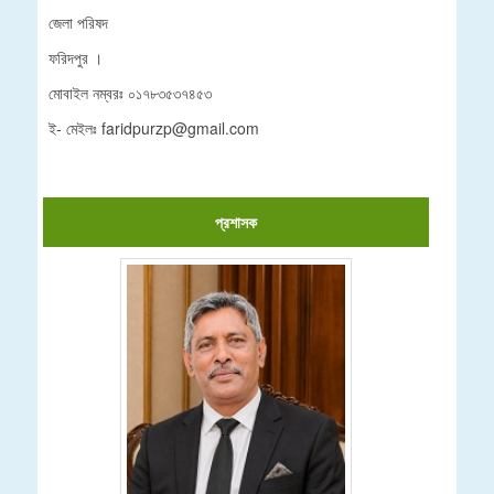
জেলা পরিষদ
ফরিদপুর ।
মোবাইল নম্বরঃ ০১৭৮৩৫৩৭৪৫৩
ই- মেইলঃ faridpurzp@gmail.com
প্রশাসক