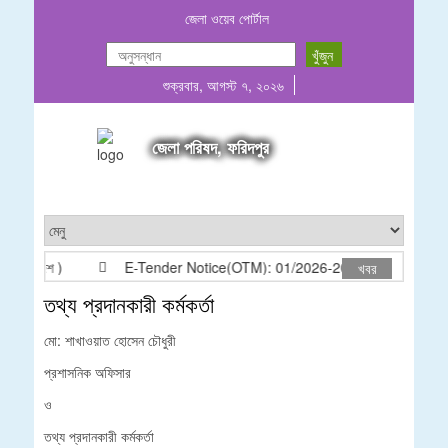
জেলা ওয়েব পোর্টাল
শুক্রবার, আগস্ট ৭, ২০২৬
জেলা পরিষদ, ফরিদপুর
ফিস আদেশ )
E-Tender Notice(OTM): 01/2026-2027
গাড়ি বি
খবর
তথ্য প্রদানকারী কর্মকর্তা
মো: শাখাওয়াত হোসেন চৌধুরী
প্রশাসনিক অফিসার
ও
তথ্য প্রদানকারী কর্মকর্তা