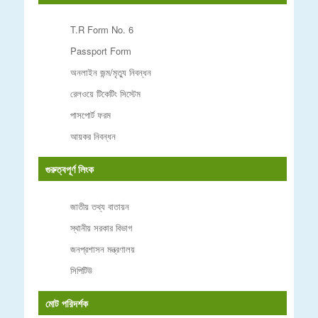
T.R Form No. 6
Passport Form
অনলাইন জন্ম/মৃত্যু নিবন্ধন
রেলওয়ে টিকেটিং সিস্টেম
পাসপোর্ট ফরম
আয়কর নিবন্ধন
গুরুত্বপূর্ণ লিংক
জাতীয় তথ্য বাতায়ন
স্থানীয় সরকার বিভাগ
জনপ্রশাসন মন্ত্রণালয়
সিপিটিউ
মোট পরিদর্শক