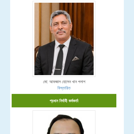
মো: আফজাল হোসেন খান পলাশ
বিস্তারিত
প্রধান নির্বাহী কর্মকর্তা