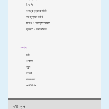
টি ও সি
দরপত্র মূল্যায়ন কমিটি
গাছ মূল্যায়ন কমিটি
নিয়োগ ও পদোন্নতি কমিটি
স্বচ্ছতা ও জবাবদিহিতা
সম্পদ
জমি
খেয়াঘাট
পুকুর
মার্কেট
ডাকবাংলো
অডিটরিয়াম
সাইট ম্যাপ