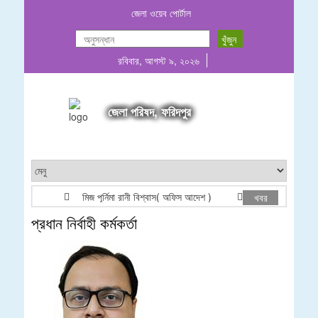
জেলা ওয়েব পোর্টাল
রবিবার, আগস্ট ৯, ২০২৬
জেলা পরিষদ, ফরিদপুর
মিজ পূর্নিমা রানী বিশ্বাস( অফিস আদেশ )
E-Tender Notic
খবর
প্রধান নির্বাহী কর্মকর্তা