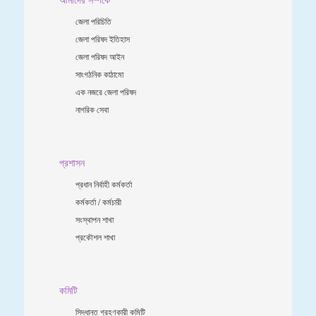
জেলা পরিচিতি
জেলা পরিষদ ইতিহাস
জেলা পরিষদ আইন
সাংগঠনিক কাঠামো
এক নজরে জেলা পরিষদ
নাগরিক সেবা
প্রশাসন
প্রধান নির্বাহী কর্মকর্তা
কর্মকর্তা / কর্মচারী
সংস্থাপন শাখা
প্রকৌশল শাখা
কমিটি
সিদ্ধান্ত গ্রহণকারী কমিটি