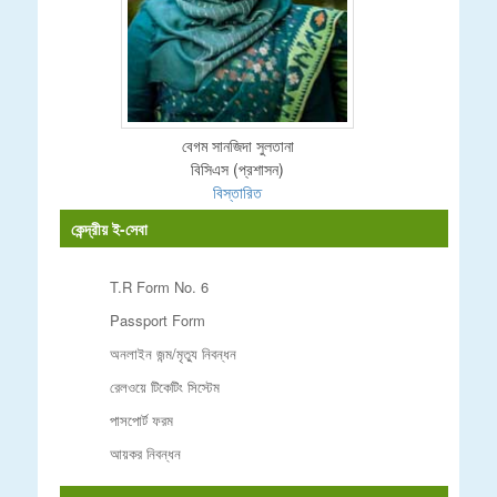
বেগম সানজিদা সুলতানা
বিসিএস (প্রশাসন)
বিস্তারিত
কেন্দ্রীয় ই-সেবা
T.R Form No. 6
Passport Form
অনলাইন জন্ম/মৃত্যু নিবন্ধন
রেলওয়ে টিকেটিং সিস্টেম
পাসপোর্ট ফরম
আয়কর নিবন্ধন