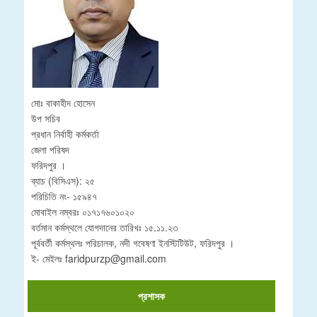
মোঃ বাকাহীদ হোসেন
উপ সচিব
প্রধান নির্বাহী কর্মকর্তা
জেলা পরিষদ
ফরিদপুর ।
ব্যাচ (বিসিএস): ২৫
পরিচিতি নং- ১৫৯৪৭
মোবাইল নম্বরঃ ০১৭১৭৬০১০২০
বর্তমান কর্মস্থলে যোগদানের তারিখঃ ১৫.১১.২৩
পূর্ববর্তী কর্মস্থলঃ পরিচালক, নদী গবেষণা ইনস্টিটিউট, ফরিদপুর ।
ই- মেইলঃ faridpurzp@gmail.com
প্রশাসক