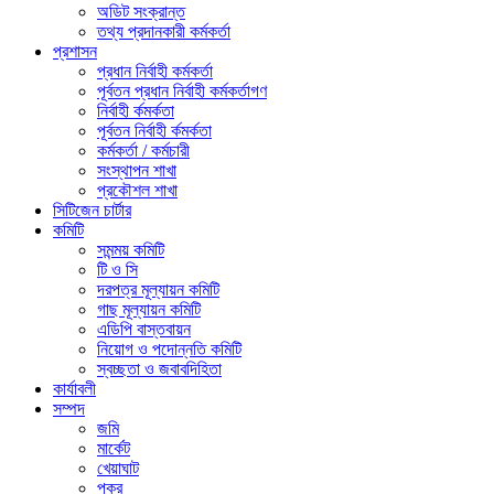
অডিট সংক্রান্ত
তথ্য প্রদানকারী কর্মকর্তা
প্রশাসন
প্রধান নির্বাহী কর্মকর্তা
পূর্বতন প্রধান নির্বাহী কর্মকর্তাগণ
নির্বাহী র্কমর্কতা
পূর্বতন নির্বাহী র্কমর্কতা
কর্মকর্তা / কর্মচারী
সংস্থাপন শাখা
প্রকৌশল শাখা
সিটিজেন চার্টার
কমিটি
সমন্ময় কমিটি
টি ও সি
দরপত্র মূল্যায়ন কমিটি
গাছ মূল্যায়ন কমিটি
এডিপি বাস্তবায়ন
নিয়োগ ও পদোন্নতি কমিটি
স্বচ্ছতা ও জবাবদিহিতা
কার্যাবলী
সম্পদ
জমি
মার্কেট
খেয়াঘাট
পুকুর