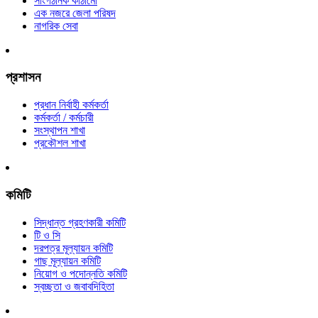
সাংগঠনিক কাঠামো
এক নজরে জেলা পরিষদ
নাগরিক সেবা
প্রশাসন
প্রধান নির্বাহী কর্মকর্তা
কর্মকর্তা / কর্মচারী
সংস্থাপন শাখা
প্রকৌশল শাখা
কমিটি
সিদ্ধান্ত গ্রহণকারী কমিটি
টি ও সি
দরপত্র মূল্যায়ন কমিটি
গাছ মূল্যায়ন কমিটি
নিয়োগ ও পদোন্নতি কমিটি
স্বচ্ছতা ও জবাবদিহিতা