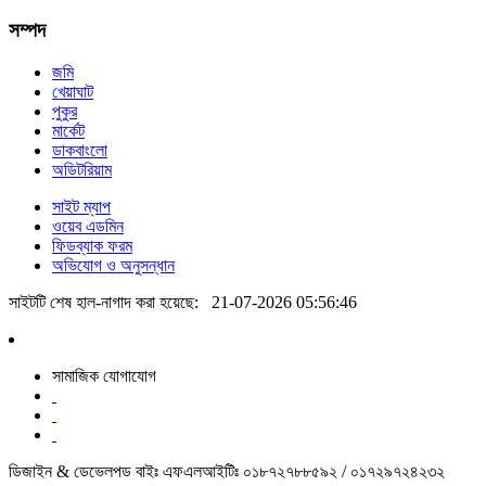
সম্পদ
জমি
খেয়াঘাট
পুকুর
মার্কেট
ডাকবাংলো
অডিটরিয়াম
সাইট ম্যাপ
ওয়েব এডমিন
ফিডব্যাক ফরম
অভিযোগ ও অনুসন্ধান
সাইটটি শেষ হাল-নাগাদ করা হয়েছে:
21-07-2026 05:56:46
সামাজিক যোগাযোগ
ডিজাইন & ডেভেলপড বাইঃ এফএলআইটিঃ ০১৮৭২৭৮৮৫৯২ / ০১৭২৯৭২৪২৩২