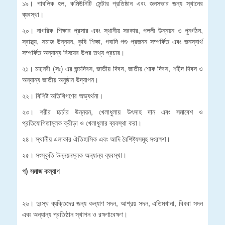
১৯। পাবলিক হল, কমিউনিটি সেন্টার প্রতিষ্ঠান এবং জনসভার জন্য স্থানের
ব্যবস্থা।
২০। নাগরিক শিক্ষার প্রসার এবং স্থানীয় সরকার, পললী উন্নয়ন ও পুনর্গঠন,
স্বাস্থ্য, সমাজ উন্নয়ন, কৃষি শিক্ষা, গবাদি পশু প্রজনন সম্পর্কিত এবং জনস্বার্থ
সম্পর্কিত অন্যান্য বিষয়ের উপর তথ্য প্রচার।
২১। মহানবী (সঃ) এর জন্মদিবস, জাতীয় দিবস, জাতীয় শোক দিবস, শহীদ দিবস ও
অন্যান্য জাতীয় অনুষ্ঠান উদ্যাপন।
২২। বিশিষ্ট অতিথিগণের অভ্যর্থনা।
২৩। শরীর চ্চর্চার উন্নয়ন, খেলাধুলায় উৎসাহ দান এবং সমাবেশ ও
প্রতিযোগিতামূলক ক্রীড়া ও খেলাধুলার ব্যবস্থা করা।
২৪। স্থানীয় এলাকার ঐতিহাসিক এবং আদি বৈশিষ্ট্যসমূহ সংরক্ষণ।
২৫। সংস্কৃতি উন্নয়নমূলক অন্যান্য ব্যবস্থা।
গ) সমাজ কল্যাণ
২৬। দুঃস্থ ব্যক্তিদের জন্য কল্যাণ সদন, আশ্রয় সদন, এতিমখানা, বিধবা সদন
এবং অন্যান্য প্রতিষ্ঠান স্থাপন ও রক্ষণাবেক্ষণ।