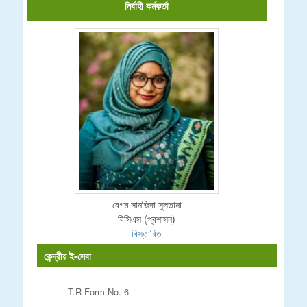
নির্বাহী কর্মকর্তা
বেগম সানজিদা সুলতানা
বিসিএস (প্রশাসন)
বিস্তারিত
কেন্দ্রীয় ই-সেবা
T.R Form No. 6