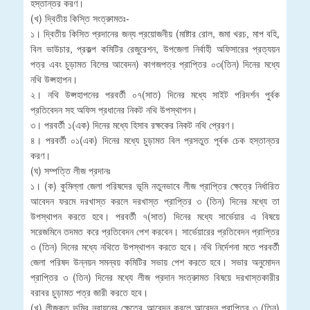
হস্তান্তর করণ।
(খ) দ্বিতীয় কিস্তি সংত্রুামতঃ-
১। দ্বিতীয় কিসিত প্রদানের জন্য প্রয়োজনীয় (মাষ্টার রোল, জমা খরচ, মাপ বহি,
বিল ভাউচার, প্রকল্প কমিটির রেজুরেশন, উপজেলা নির্বাহী অফিসারের প্রত্যয়ন
পত্র এবং চুড়ামত বিলের আবেদন) কাগজপত্র প্রাপ্তির ০৩(তিন) দিনের মধ্যে
নথি উপ্সহাপন।
২। নথি উপ্সহাপনের পরবর্তী ০৭(সাত) দিনের মধ্যে সাইট পরিদর্শন পুর্বক
প্রতিবেদন সহ অফিস প্রধানের নিকট নথি উপস্থাপন।
৩। পরবর্তী ১(এক) দিনের মধ্যে হিসাব রক্ষকের নিকট নথি প্রেরণ।
৪। পরবর্তী ০১(এক) দিনের মধ্যে চুড়ামত বিল প্রসতুত পূর্বক চেক হস্তান্তর
করণ।
(ঘ) সম্পত্তি লীজ প্রদানঃ
১। (ক) কুমিল্লা জেলা পরিষদের ভূমি নতুনভাবে লীজ প্রাপ্তির ক্ষেত্রে নির্ধারিত
আবেদন ফরমে দরখাস্ত করলে দরখাস্ত প্রাপ্তির ৩ (তিন) দিনের মধ্যে তা
উপস্থাপন করতে হবে। পরবর্তী ৭(সাত) দিনের মধ্যে সার্ভেয়ার এ বিষয়ে
সরেজমিনে তদমত করে প্রতিবেদন পেশ করবেন। সার্ভেয়ারের প্রতিবেদন প্রাপ্তির
৩ (তিন) দিনের মধ্যে নথিতে উপস্থাপন করতে হবে। নথি নির্দেশনা মতে পরবর্তী
জেলা পরিষদ উন্নয়ন সমন্বয় কমিটির সভায় পেশ করতে হবে। সভার অনুমোদন
প্রাপ্তির ৩ (তিন) দিনের মধ্যে লীজ প্রদান সংত্রুামত বিষয়ে দরখাস্তকারীর
বরাবর চুড়ামত পত্র জারী করতে হবে।
(খ) লীজকৃত ভূমির নবায়নের ক্ষেত্রে আবেদন করলে আবেদন প্রাপ্তির ৩ (তিন)