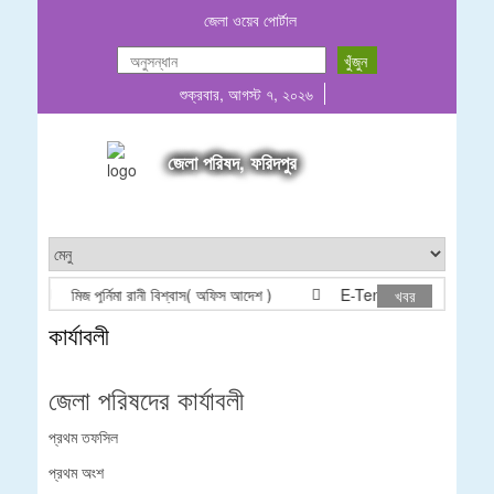
জেলা ওয়েব পোর্টাল
শুক্রবার, আগস্ট ৭, ২০২৬
জেলা পরিষদ, ফরিদপুর
মিজ পূর্নিমা রানী বিশ্বাস( অফিস আদেশ )
E-Tender Notice(OTM): 01
খবর
কার্যাবলী
জেলা পরিষদের কার্যাবলী
প্রথম তফসিল
প্রথম অংশ