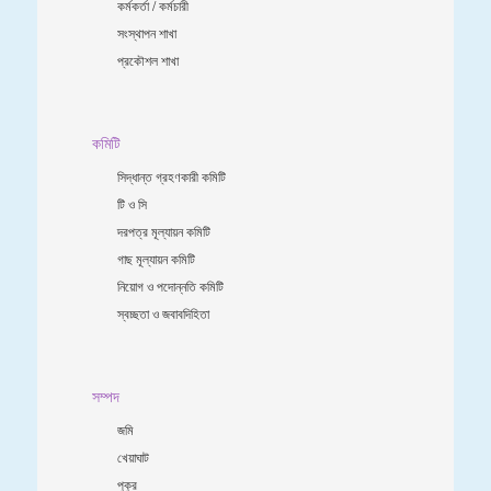
কর্মকর্তা / কর্মচারী
সংস্থাপন শাখা
প্রকৌশল শাখা
কমিটি
সিদ্ধান্ত গ্রহণকারী কমিটি
টি ও সি
দরপত্র মূল্যায়ন কমিটি
গাছ মূল্যায়ন কমিটি
নিয়োগ ও পদোন্নতি কমিটি
স্বচ্ছতা ও জবাবদিহিতা
সম্পদ
জমি
খেয়াঘাট
পুকুর