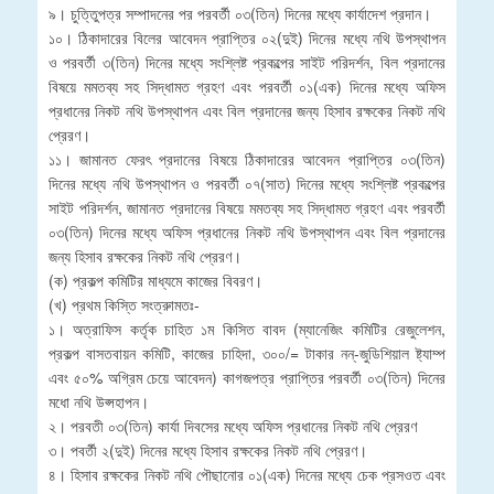
৯। চুত্তিুপত্র সম্পাদনের পর পরবর্তী ০৩(তিন) দিনের মধ্যে কার্যাদেশ প্রদান।
১০। ঠিকাদারের বিলের আবেদন প্রাপ্তির ০২(দুই) দিনের মধ্যে নথি উপস্থাপন
ও পরবর্তী ৩(তিন) দিনের মধ্যে সংশ্লিষ্ট প্রকল্পের সাইট পরিদর্শন, বিল প্রদানের
বিষয়ে মমতব্য সহ সিদ্ধামত গ্রহণ এবং পরবর্তী ০১(এক) দিনের মধ্যে অফিস
প্রধানের নিকট নথি উপস্থাপন এবং বিল প্রদানের জন্য হিসাব রক্ষকের নিকট নথি
প্রেরণ।
১১। জামানত ফেরৎ প্রদানের বিষয়ে ঠিকাদারের আবেদন প্রাপ্তির ০৩(তিন)
দিনের মধ্যে নথি উপস্থাপন ও পরবর্তী ০৭(সাত) দিনের মধ্যে সংশ্লিষ্ট প্রকল্পের
সাইট পরিদর্শন, জামানত প্রদানের বিষয়ে মমতব্য সহ সিদ্ধামত গ্রহণ এবং পরবর্তী
০৩(তিন) দিনের মধ্যে অফিস প্রধানের নিকট নথি উপস্থাপন এবং বিল প্রদানের
জন্য হিসাব রক্ষকের নিকট নথি প্রেরণ।
(ক) প্রকল্প কমিটির মাধ্যমে কাজের বিবরণ।
(খ) প্রথম কিস্তি সংত্রুামতঃ-
১। অত্রাফিস কর্তৃক চাহিত ১ম কিসিত বাবদ (ম্যানেজিং কমিটির রেজুলেশন,
প্রকল্প বাসতবায়ন কমিটি, কাজের চাহিদা, ৩০০/= টাকার নন্-জুডিশিয়াল ষ্ট্যাম্প
এবং ৫০% অগ্রিম চেয়ে আবেদন) কাগজপত্র প্রাপ্তির পরবর্তী ০৩(তিন) দিনের
মধো নথি উপ্সহাপন।
২। পরবতী ০৩(তিন) কার্যা দিবসের মধ্যে অফিস প্রধানের নিকট নথি প্রেরণ
৩। পবর্তী ২(দুই) দিনের মধ্যে হিসাব রক্ষকের নিকট নথি প্রেরণ।
৪। হিসাব রক্ষকের নিকট নথি পৌছানোর ০১(এক) দিনের মধ্যে চেক প্রসওত এবং