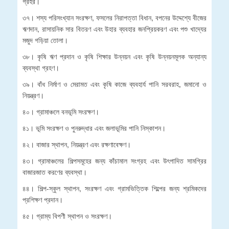
গ্রহর।
৩৭। শস্য পরিসংখ্যান সংরক্ষণ, ফসলের নিরাপত্তা বিধান, বপনের উদ্দেশ্যে বীজের
ঋণদান, রাসায়নিক সার বিতরণ এবং উহার ব্যবহার জনপ্রিয়করণ এবং পশু খাদ্যের
মজুদ গড়িয়া তোলা।
৩৮। কৃষি ঋণ প্রদান ও কৃষি শিক্ষার উন্নয়ন এবং কৃষি উন্নয়নমূলক অন্যান্য
ব্যবস্থা গ্রহণ।
৩৯। বাঁধ নির্মাণ ও মেরামত এবং কৃষি কাজে ব্যবহার্য পানি সরবরাহ, জমানো ও
নিয়ন্ত্রণ।
৪০। গ্রামাঞ্চলে বনভূমি সংরক্ষণ।
৪১। ভূমি সংরক্ষণ ও পুনরুদ্ধার এবং জলাভূমির পানি নিস্কাশন।
৪২। বাজার স্থাপন, নিয়ন্ত্রণ এবং রক্ষণাবেক্ষণ।
৪৩। গ্রামাঞ্চলের শিল্পসমূহের জন্য কাঁচামাল সংগ্রহ এবং উৎপাদিত সামগ্রির
বাজারজাত করণের ব্যবস্থা।
৪৪। শিল্প-স্কুল স্থাপন, সংরক্ষণ এবং গ্রামভিত্তিক শিল্পের জন্য শ্রমিকদের
প্রশিক্ষণ প্রদান।
৪৫। গ্রাম্য বিপণী স্থাপন ও সংরক্ষণ।