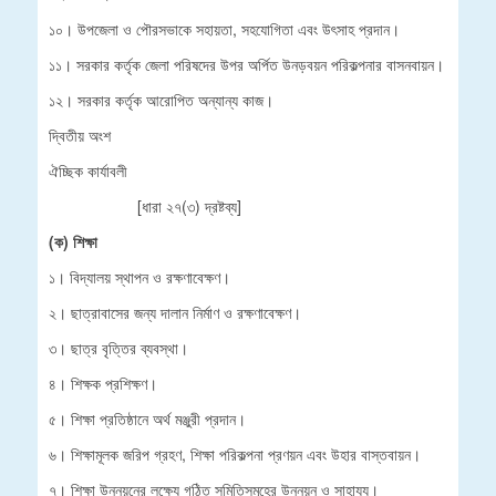
১০। উপজেলা ও পৌরসভাকে সহায়তা, সহযোগিতা এবং উৎসাহ প্রদান।
১১। সরকার কর্তৃক জেলা পরিষদের উপর অর্পিত উনড়বয়ন পরিকল্পনার বাসনবায়ন।
১২। সরকার কর্তৃক আরোপিত অন্যান্য কাজ।
দ্বিতীয় অংশ
ঐচ্ছিক কার্যাবলী
[ধারা ২৭(৩) দ্রষ্টব্য]
(ক) শিক্ষা
১। বিদ্যালয় স্থাপন ও রক্ষণাবেক্ষণ।
২। ছাত্রাবাসের জন্য দালান নির্মাণ ও রক্ষণাবেক্ষণ।
৩। ছাত্র বৃত্তির ব্যবস্থা।
৪। শিক্ষক প্রশিক্ষণ।
৫। শিক্ষা প্রতিষ্ঠানে অর্থ মঞ্জুরী প্রদান।
৬। শিক্ষামূলক জরিপ গ্রহণ, শিক্ষা পরিকল্পনা প্রণয়ন এবং উহার বাস্তবায়ন।
৭। শিক্ষা উন্নয়নের লক্ষ্যে গঠিত সমিতিসমূহের উন্নয়ন ও সাহায্য।