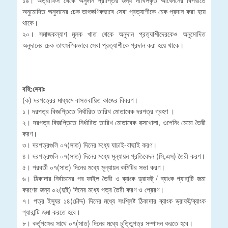
অনুমোদিত অনুদানের চেক তাৎক্ষণিকভাবে সেবা প্রত্যাশীকে চেক প্রদান করা হয়ে
থাকে।
২০। সমাজকল্যাণ মূলক খাত থেকে অনুদান প্রত্যাশীদেরকেও অনুমোদিত
অনুদানের চেক তাৎক্ষণিকভাবে সেবা প্রত্যাশীকে প্রদান করা হয়ে থাকে।
বহি:সেবাঃ
(ক) দরপত্রের মাধ্যমে বাসতবায়িত কাজের বিবরণ।
১। দরপত্র বিজ্ঞপ্তিতে নির্ধারিত তারিখ মোতাবেক দরপত্র গ্রহণ ।
২। দরপত্র বিজ্ঞপ্তিতে নির্ধারিত তারিখ মোতাবেক বক্সখোলা, ওপেনিং মেমো তৈরী
করণ।
৩। দরপত্রগুলি ০৭(সাত) দিনের মধ্যে যাচাই-বাছাই করণ।
৪। দরপত্রগুলি ০৭(সাত) দিনের মধ্যে মূল্যায়ন প্রতিবেদন (সি,এস) তৈরী করণ।
৫। পরবর্তী ০৭(সাত) দিনের মধ্যে মূল্যায়ন কমিটির সভা করণ।
৬। ঠিকাদার নির্বাচনের পর ফাইল তৈরী ও ব্যাংক ড্রাফট্ / ব্যাংক গ্যারান্টি জমা
করণের জন্য ০২(দুই) দিনের মধ্যে পত্র তৈরী করণ ও প্রেরণ।
৭। পত্র ইস্যুর ১৪(চৌদ্দ) দিনের মধ্যে সংশ্লিষ্ট ঠিকাদার ব্যাংক ড্রাফট্/ব্যাংক
গ্যারান্টি জমা করতে হবে।
৮। কর্তৃপক্ষের সাথে ০৭(সাত) দিনের মধ্যে চুত্তিুপত্র সম্পাদন করতে হবে।