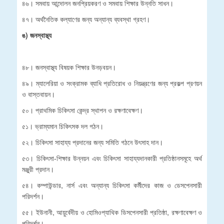
৪৬। সমবায় আন্দোলন জনপ্রিয়করণ ও সমবায় শিক্ষার উন্নতি সাধন।
৪৭। অর্থনৈতিক কল্যাণের জন্য অন্যান্য ব্যবস্থা গ্রহণ।
ঙ) জনস্বাস্থ্য
৪৮। জনস্বাস্থ্য বিষয়ক শিক্ষার উনড়বয়ন।
৪৯। ম্যালেরিয়া ও সংক্রামক ব্যাধি প্রতিরোধ ও নিয়ন্ত্রণের জন্য প্রকল্প প্রণয়ন
ও বাস্তবায়ন।
৫০। প্রাথমিক চিকিৎসা কেন্দ্র স্থাপন ও রক্ষণাবেক্ষণ।
৫১। ভ্রাম্যমান চিকিৎসক দল গঠন।
৫২। চিকিৎসা সাহায্য প্রদানের জন্য সমিতি গঠনে উৎসাহ দান।
৫৩। চিকিৎসা-শিক্ষার উন্নয়ন এবং চিকিৎসা সাহায্যদানকারী প্রতিষ্ঠানসমূহে অর্থ
মঞ্জুরী প্রদান।
৫৪। কম্পাউন্ডার, নার্স এবং অন্যান্য চিকিৎসা কর্মীদের কাজ ও ডেসপেনসারী
পরিদর্শন।
৫৫। ইউনানী, আয়ুর্বেদীয় ও হোমিওপ্যাথিক ডিসপেনসারী প্রতিষ্ঠা, রক্ষণাবেক্ষণ ও
পরিদর্শন।