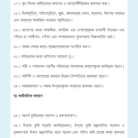
২৭। মৃত নিঃস্ব ব্যক্তিদের দাফনের ও অন্তোষ্টিক্রিয়ার ব্যবস্থা করা।
২৮। ভিক্ষাবৃত্তি, পতিতাবৃত্তি, জুয়া, মাদকদ্রব্য সেবন, মদ্যপান, কিশোর অপারধ
এবং অন্যান্য সামাজিক অনাচার প্রতিরোধ।
২৯। জনগণের মধ্যে সামাজিক, নাগরিক এবং দেশপ্রেমূলক গুণাবলী উন্নয়ন এবং
গৌত্র বা গোষ্ঠিগত, বর্ণগত এবং সম্প্রদায়গত কুসংস্কার নিরুৎসাহিত করা।
৩০। সমাজ সেবার জন্য স্বেচ্ছাসেবকদের সংগঠিত করণ।
৩১। দরিদ্রদের জন্য আইনগত সহায়তা ()।
৩২। নারী ও পশ্চাদপদ শ্রেণীর পরিবারের সদস্যদের কল্যাণমূলক কার্যক্রম গ্রহণ।
৩৩। সালিশী ও আপোষের মাধ্যমে বিরোধ নিস্পত্তির ব্যবস্থা গ্রহণ।
৩৪। সমাজকল্যাণ ও সমাজ উন্নয়নমূলক অন্যান্য ব্যবস্থা গ্রহণ।
ঘ) অর্থনৈতিক কল্যাণ
৩৫। আদর্শ কৃষিখামার স্থাপন ও রক্ষণাবেক্ষণ।
৩৬। উন্নত কৃষি পদ্ধতি জনপ্রিয়করণ, উন্নত কৃষি যন্ত্রপাতির সংরক্ষণ ও
কৃষকগণকে উক্ত যন্ত্রপাতির ধারে প্রদান এবং পতিত জমি চাষের জন্য ব্যবস্থা