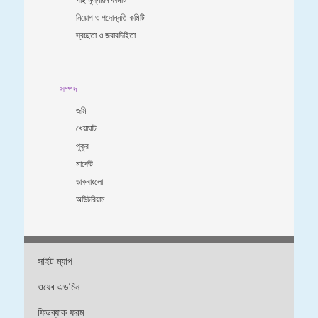
নিয়োগ ও পদোন্নতি কমিটি
স্বচ্ছতা ও জবাবদিহিতা
সম্পদ
জমি
খেয়াঘাট
পুকুর
মার্কেট
ডাকবাংলো
অডিটরিয়াম
সাইট ম্যাপ
ওয়েব এডমিন
ফিডব্যাক ফরম