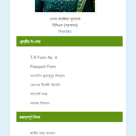
বেগম সানজিদা সুলতানা
বিসিএস (প্রশাসন)
বিস্তারিত
কেন্দ্রীয় ই-সেবা
T.R Form No. 6
Passport Form
অনলাইন জন্ম/মৃত্যু নিবন্ধন
রেলওয়ে টিকেটিং সিস্টেম
পাসপোর্ট ফরম
আয়কর নিবন্ধন
গুরুত্বপূর্ণ লিংক
জাতীয় তথ্য বাতায়ন