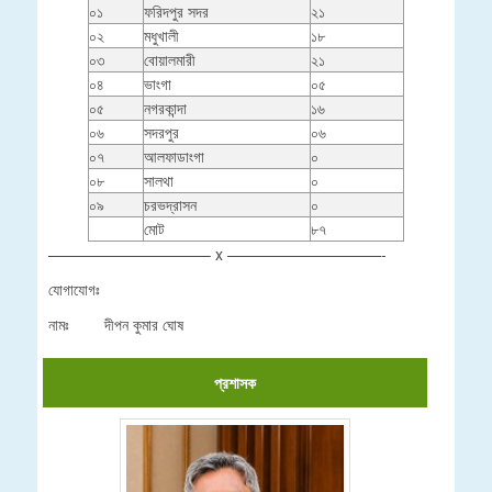
০১
ফরিদপুর সদর
২১
০২
মধুখালী
১৮
০৩
বোয়ালমারী
২১
০৪
ভাংগা
০৫
০৫
নগরকান্দা
১৬
০৬
সদরপুর
০৬
০৭
আলফাডাংগা
০
০৮
সালথা
০
০৯
চরভদ্রাসন
০
মোট
৮৭
——————————– x ——————————-
যোগাযোগঃ
নামঃ দীপন কুমার ঘোষ
প্রশাসক