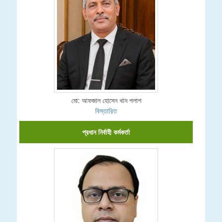
মো: আফজাল হোসেন খান পলাশ
বিস্তারিত
প্রধান নির্বাহী কর্মকর্তা