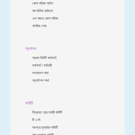
জেলা পরিষদ আইন
সাংগঠনিক কাঠামো
এক নজরে জেলা পরিষদ
নাগরিক সেবা
প্রশাসন
প্রধান নির্বাহী কর্মকর্তা
কর্মকর্তা / কর্মচারী
সংস্থাপন শাখা
প্রকৌশল শাখা
কমিটি
সিদ্ধান্ত গ্রহণকারী কমিটি
টি ও সি
দরপত্র মূল্যায়ন কমিটি
গাছ মূল্যায়ন কমিটি