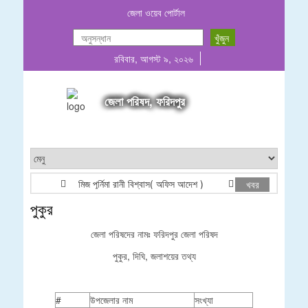
জেলা ওয়েব পোর্টাল
রবিবার, আগস্ট ৯, ২০২৬
জেলা পরিষদ, ফরিদপুর
মিজ পূর্নিমা রানী বিশ্বাস( অফিস আদেশ )
E-Tender Notic
খবর
পুকুর
জেলা পরিষদের নামঃ ফরিদপুর জেলা পরিষদ
পুকুর, দিঘি, জলাশয়ের তথ্য
#
উপজেলার নাম
সংখ্যা