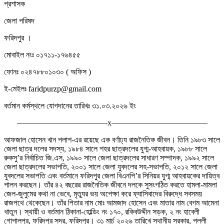
প্রশাসক
জেলা পরিষদ
ফরিদপুর ।
মোবাইল নংঃ ০১৭১১-১৭৬৪৫৫
ফোনঃ ০২৪৭৮৮০১০৩০ ( অফিস )
ই-মেইলঃ faridpurzp@gmail.com
বর্তমান কর্মস্থলে যোগদানের তারিখঃ ৩১.০৩.২০২৬ ইং
———————————-x————————————
আফজাল হোসেন খান পলাশ-এর রয়েছে এক বর্ণাঢ্য রাজনৈতিক জীবন। তিনি ১৯৮৩ সালে
জেলা ছাত্র দলের সদস্য, ১৯৮৪ সালে শহর ছাত্রদলের যুগ্ম-আহবায়ক, ১৯৮৮ সালে
রুকসু’র নির্বাচিত জি.এস, ১৯৯০ সালে জেলা ছাত্রদলের সাধারণ সম্পাদক, ১৯৯২ সালে
জেলা ছাত্রদলের সভাপতি, ২০০১ সালে জেলা যুবদলের সহ-সভাপতি, ২০১২ সালে জেলা
যুবদলের সভাপতি এবং বর্তমানে ফরিদপুর জেলা বিএনপি’র সিনিয়র যুগ্ম আহবায়কের দায়িত্ব
পালন করছেন। তাঁর ৪২ বছরের রাজনৈতিক জীবনে দলকে সুসংগঠিত করতে হামলা-মামলা
জেল-জুলুমের কথা না ভেবে, মৃত্যুর ভয় অপেক্ষা করে ফ্যাসিবাদের বিরুদ্ধে সবসময়
রাজপথে থেকেছেন। তাঁর পিতার নাম মোঃ আমজাদ হোসেন এবং মাতার নাম বেগম আমেনা
খাতুন। স্থায়ী ও বর্তমান ঠিকানা-হোল্ডিং নং ১৭০, রকিবউদ্দীন সড়ক, ২ নং হাবেলী
গোপালপুর, ফরিদপুর সদর, ফরিদপুর। ৩১ মার্চ ২০২৬ তারিখে স্থানীয় সরকার, পল্লী