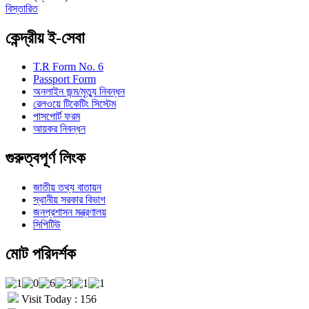
বিস্তারিত
কেন্দ্রীয় ই-সেবা
T.R Form No. 6
Passport Form
অনলাইন জন্ম/মৃত্যু নিবন্ধন
রেলওয়ে টিকেটিং সিস্টেম
পাসপোর্ট ফরম
আয়কর নিবন্ধন
গুরুত্বপূর্ণ লিংক
জাতীয় তথ্য বাতায়ন
স্থানীয় সরকার বিভাগ
জনপ্রশাসন মন্ত্রণালয়
সিপিটিউ
মোট পরিদর্শক
Visit Today : 156