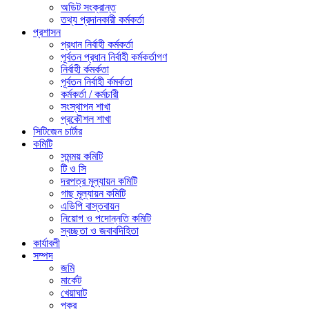
অডিট সংক্রান্ত
তথ্য প্রদানকারী কর্মকর্তা
প্রশাসন
প্রধান নির্বাহী কর্মকর্তা
পূর্বতন প্রধান নির্বাহী কর্মকর্তাগণ
নির্বাহী র্কমর্কতা
পূর্বতন নির্বাহী র্কমর্কতা
কর্মকর্তা / কর্মচারী
সংস্থাপন শাখা
প্রকৌশল শাখা
সিটিজেন চার্টার
কমিটি
সমন্ময় কমিটি
টি ও সি
দরপত্র মূল্যায়ন কমিটি
গাছ মূল্যায়ন কমিটি
এডিপি বাস্তবায়ন
নিয়োগ ও পদোন্নতি কমিটি
স্বচ্ছতা ও জবাবদিহিতা
কার্যাবলী
সম্পদ
জমি
মার্কেট
খেয়াঘাট
পুকুর