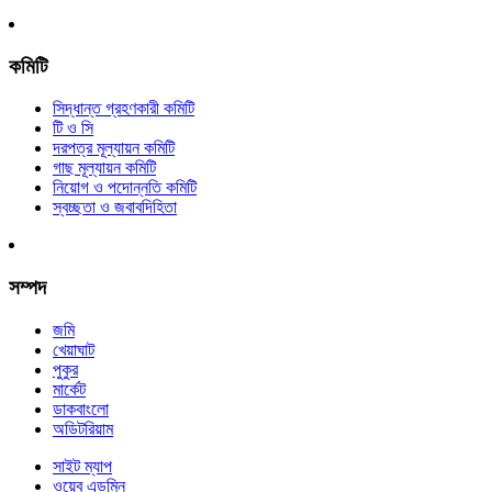
কমিটি
সিদ্ধান্ত গ্রহণকারী কমিটি
টি ও সি
দরপত্র মূল্যায়ন কমিটি
গাছ মূল্যায়ন কমিটি
নিয়োগ ও পদোন্নতি কমিটি
স্বচ্ছতা ও জবাবদিহিতা
সম্পদ
জমি
খেয়াঘাট
পুকুর
মার্কেট
ডাকবাংলো
অডিটরিয়াম
সাইট ম্যাপ
ওয়েব এডমিন