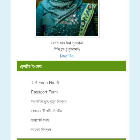
বেগম সানজিদা সুলতানা
বিসিএস (প্রশাসন)
বিস্তারিত
কেন্দ্রীয় ই-সেবা
T.R Form No. 6
Passport Form
অনলাইন জন্ম/মৃত্যু নিবন্ধন
রেলওয়ে টিকেটিং সিস্টেম
পাসপোর্ট ফরম
আয়কর নিবন্ধন