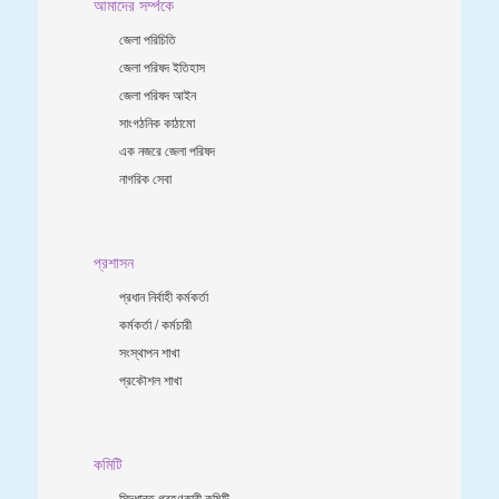
আমাদের সর্ম্পকে
জেলা পরিচিতি
জেলা পরিষদ ইতিহাস
জেলা পরিষদ আইন
সাংগঠনিক কাঠামো
এক নজরে জেলা পরিষদ
নাগরিক সেবা
প্রশাসন
প্রধান নির্বাহী কর্মকর্তা
কর্মকর্তা / কর্মচারী
সংস্থাপন শাখা
প্রকৌশল শাখা
কমিটি
সিদ্ধান্ত গ্রহণকারী কমিটি