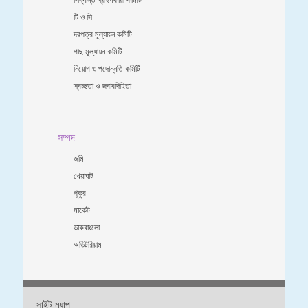
টি ও সি
দরপত্র মূল্যায়ন কমিটি
গাছ মূল্যায়ন কমিটি
নিয়োগ ও পদোন্নতি কমিটি
স্বচ্ছতা ও জবাবদিহিতা
সম্পদ
জমি
খেয়াঘাট
পুকুর
মার্কেট
ডাকবাংলো
অডিটরিয়াম
সাইট ম্যাপ