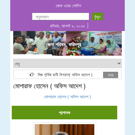
জেলা ওয়েব পোর্টাল
রবিবার, আগস্ট ৯, ২০২৬
জেলা পরিষদ, ফরিদপুর
মিজ পূর্নিমা রানী বিশ্বাস( অফিস আদেশ )
E-Tender Noti
খবর
মোশারাফ হোসেন ( অফিস আদেশ )
মোশারাফ হোসেন ( অফিস আদেশ )
প্রশাসক