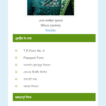
বেগম সানজিদা সুলতানা
বিসিএস (প্রশাসন)
বিস্তারিত
কেন্দ্রীয় ই-সেবা
T.R Form No. 6
Passport Form
অনলাইন জন্ম/মৃত্যু নিবন্ধন
রেলওয়ে টিকেটিং সিস্টেম
পাসপোর্ট ফরম
আয়কর নিবন্ধন
গুরুত্বপূর্ণ লিংক