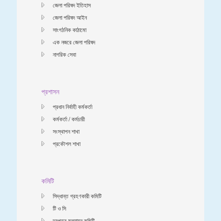
জেলা পরিষদ ইতিহাস
জেলা পরিষদ আইন
সাংগঠনিক কাঠামো
এক নজরে জেলা পরিষদ
নাগরিক সেবা
প্রশাসন
প্রধান নির্বাহী কর্মকর্তা
কর্মকর্তা / কর্মচারী
সংস্থাপন শাখা
প্রকৌশল শাখা
কমিটি
সিদ্ধান্ত গ্রহণকারী কমিটি
টি ও সি
দরপত্র মূল্যায়ন কমিটি