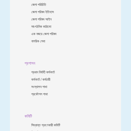
জেলা পরিচিতি
জেলা পরিষদ ইতিহাস
জেলা পরিষদ আইন
সাংগঠনিক কাঠামো
এক নজরে জেলা পরিষদ
নাগরিক সেবা
প্রশাসন
প্রধান নির্বাহী কর্মকর্তা
কর্মকর্তা / কর্মচারী
সংস্থাপন শাখা
প্রকৌশল শাখা
কমিটি
সিদ্ধান্ত গ্রহণকারী কমিটি