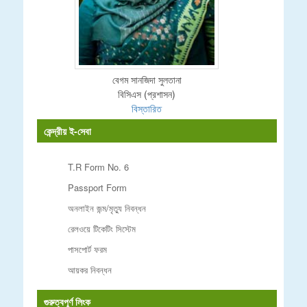
বেগম সানজিদা সুলতানা
বিসিএস (প্রশাসন)
বিস্তারিত
কেন্দ্রীয় ই-সেবা
T.R Form No. 6
Passport Form
অনলাইন জন্ম/মৃত্যু নিবন্ধন
রেলওয়ে টিকেটিং সিস্টেম
পাসপোর্ট ফরম
আয়কর নিবন্ধন
গুরুত্বপূর্ণ লিংক