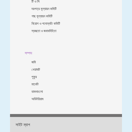
টি ও সি
দরপত্র মূল্যায়ন কমিটি
গাছ মূল্যায়ন কমিটি
নিয়োগ ও পদোন্নতি কমিটি
স্বচ্ছতা ও জবাবদিহিতা
সম্পদ
জমি
খেয়াঘাট
পুকুর
মার্কেট
ডাকবাংলো
অডিটরিয়াম
সাইট ম্যাপ