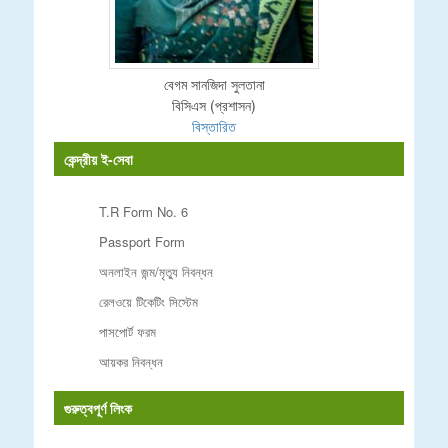
বেগম সানজিদা সুলতানা
বিসিএস (প্রশাসন)
বিস্তারিত
কেন্দ্রীয় ই-সেবা
T.R Form No. 6
Passport Form
অনলাইন জন্ম/মৃত্যু নিবন্ধন
রেলওয়ে টিকেটিং সিস্টেম
পাসপোর্ট ফরম
আয়কর নিবন্ধন
গুরুত্বপূর্ণ লিংক