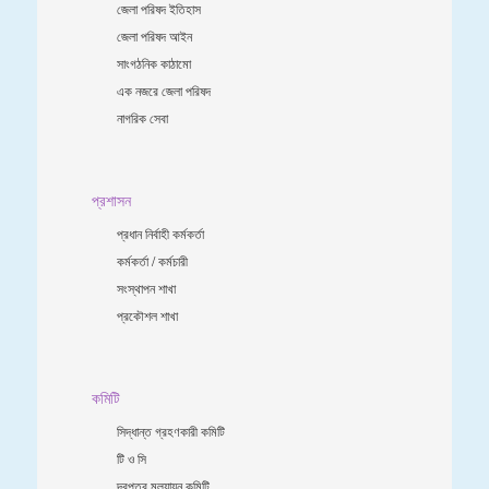
জেলা পরিষদ ইতিহাস
জেলা পরিষদ আইন
সাংগঠনিক কাঠামো
এক নজরে জেলা পরিষদ
নাগরিক সেবা
প্রশাসন
প্রধান নির্বাহী কর্মকর্তা
কর্মকর্তা / কর্মচারী
সংস্থাপন শাখা
প্রকৌশল শাখা
কমিটি
সিদ্ধান্ত গ্রহণকারী কমিটি
টি ও সি
দরপত্র মূল্যায়ন কমিটি