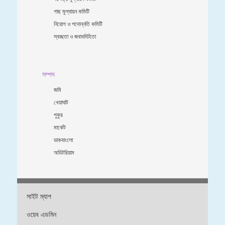
গাছ মূল্যায়ন কমিটি
নিয়োগ ও পদোন্নতি কমিটি
স্বচ্ছতা ও জবাবদিহিতা
সম্পদ
জমি
খেয়াঘাট
পুকুর
মার্কেট
ডাকবাংলো
অডিটরিয়াম
সাইট ম্যাপ
ওয়েব এডমিন